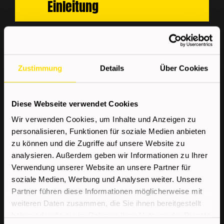
Einleitung
Wordpress.com
Datenschutzerklärung
Zustimmung
Details
Über Cookies
Messenger &
Kommunikation Einleitung
Diese Webseite verwendet Cookies
Wir verwenden Cookies, um Inhalte und Anzeigen zu
personalisieren, Funktionen für soziale Medien anbieten
Facebook Messenger
zu können und die Zugriffe auf unsere Website zu
Datenschutzerklärung
analysieren. Außerdem geben wir Informationen zu Ihrer
Verwendung unserer Website an unsere Partner für
soziale Medien, Werbung und Analysen weiter. Unsere
WhatsApp
Partner führen diese Informationen möglicherweise mit
Datenschutzerklärung
weiteren Daten zusammen, die Sie ihnen bereitgestellt
haben oder die sie im Rahmen Ihrer Nutzung der Dienste