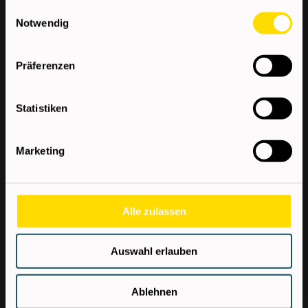
gesammelt haben.
Einwilligungsauswahl
Social Media Einleitung
Notwendig
Facebook
Präferenzen
Datenschutzerklärung
Statistiken
Instagram
Marketing
Datenschutzerklärung
Cookie Consent
Alle zulassen
Management Platform
Einleitung
Auswahl erlauben
Ablehnen
Cookiebot