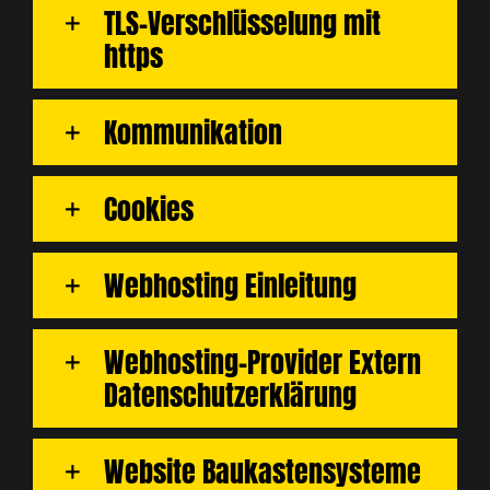
TLS-Verschlüsselung mit
https
Kommunikation
Cookies
Webhosting Einleitung
Webhosting-Provider Extern
Datenschutzerklärung
Website Baukastensysteme