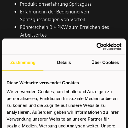
Produktionserfahrung Spritzguss
Erfahrung in der Bedienung von
Spritzgussanlagen von Vorteil
Führerschein B + PKW zum Erreichen des
Arbeitsortes
Technisches Verständnis
Wir bieten
Zustimmung
Details
Über Cookies
Kostenloser Kompetenzcheck
Diese Webseite verwendet Cookies
Sehr gute Aus- und
Wir verwenden Cookies, um Inhalte und Anzeigen zu
Weiterbildungsmöglichkeiten
personalisieren, Funktionen für soziale Medien anbieten
Top-Verdienstmöglichkeiten durch
zu können und die Zugriffe auf unsere Website zu
individualisierte Job-Angebote
analysieren. Außerdem geben wir Informationen zu Ihrer
Verwendung unserer Website an unsere Partner für
Dauerstellen in renommierten Unternehmen
soziale Medien, Werbung und Analysen weiter. Unsere