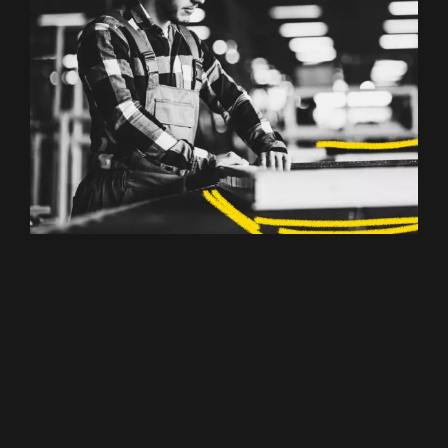
Anlagenbediener
(m/w/d)
Bezirk Wels-Land
,
Wels-Stadt