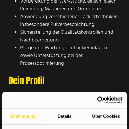
Vorbereitung der Werkstücke, einschließlich
Reinigung, Maskieren und Grundieren
Anwendung verschiedener Lackiertechniken,
insbesondere Pulverbeschichtung
Sicherstellung der Qualitätskontrollen und
Nachbearbeitung
Pflege und Wartung der Lackieranlagen
sowie Unterstützung bei der
Prozessoptimierung
Dein Profil
Abgeschlossene Lehre als Lackierer oder
vergleichbare Qualifikation
Erfahrung im Bereich Industrielackierung
Zustimmung
Details
Über Cookies
oder Pulverbeschichtung