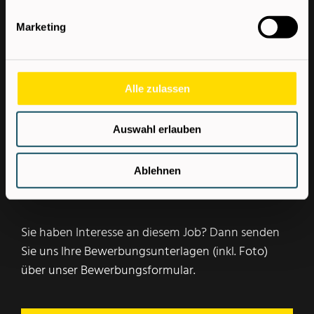
Verdienst
Marketing
€3.000,00 brutto/Monat
Alle zulassen
Überzahlung je nach Qualifikation und Erfahrung
möglich.
Auswahl erlauben
Ablehnen
Sie haben Interesse an diesem Job? Dann senden
Sie uns Ihre Bewerbungsunterlagen (inkl. Foto)
über unser Bewerbungsformular.