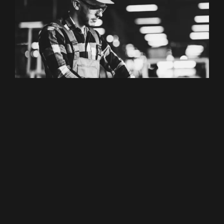
Anlagenbediener
(m/w/d)
Bezirk Wels-Land
,
Wels-Stadt