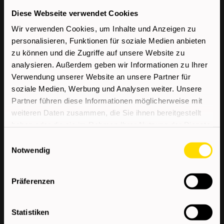
Gute Deutschkenntnisse in Wort und Schrift
Selbständige, strukturierte und saubere
Diese Webseite verwendet Cookies
Arbeitsweise
Wir verwenden Cookies, um Inhalte und Anzeigen zu
Bereitschaft zur Schichtarbeit und
personalisieren, Funktionen für soziale Medien anbieten
Teamarbeit
zu können und die Zugriffe auf unsere Website zu
analysieren. Außerdem geben wir Informationen zu Ihrer
Führerschein B + PKW von Vorteil
Verwendung unserer Website an unsere Partner für
soziale Medien, Werbung und Analysen weiter. Unsere
Wir bieten
Partner führen diese Informationen möglicherweise mit
weiteren Daten zusammen, die Sie ihnen bereitgestellt
haben oder die sie im Rahmen Ihrer Nutzung der Dienste
Kostenloser Kompetenzcheck
gesammelt haben.
Einwilligungsauswahl
Sehr gute Aus- und
Notwendig
Weiterbildungsmöglichkeiten
Top-Verdienstmöglichkeiten durch
Präferenzen
individualisierte Job-Angebote
Dauerstellen in renommierten Unternehmen
Statistiken
mit der Möglichkeit zur Übernahme