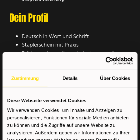
Dein Profil
Deutsch in Wort und Schrift
Staplerschein mit Praxis
Erfahrung in der Kommissionierung mit
Scanner
Körperliche Fitness
SAP-Kenntnisse von Vorteil
Zustimmung
Details
Über Cookies
Wir bieten
Diese Webseite verwendet Cookies
Wir verwenden Cookies, um Inhalte und Anzeigen zu
personalisieren, Funktionen für soziale Medien anbieten
Kostenloser Kompetenzcheck
zu können und die Zugriffe auf unsere Website zu
Sehr gute Aus- und
analysieren. Außerdem geben wir Informationen zu Ihrer
Weiterbildungsmöglichkeiten