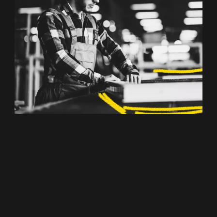
Anlagenbediener
(m/w/d)
Bezirk Wels-Land
,
Wels-Stadt