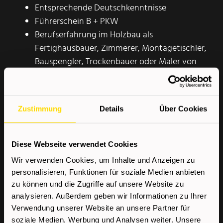
Entsprechende Deutschkenntnisse
Führerschein B + PKW
Berufserfahrung im Holzbau als
Fertighausbauer, Zimmerer, Montagetischler,
Bauspengler, Trockenbauer oder Maler von
Vorteil
Erfahrung in der Fenstermontage von Vorteil
Zustimmung
Details
Über Cookies
Wir bieten
Diese Webseite verwendet Cookies
Kostenloser Kompetenzcheck
Wir verwenden Cookies, um Inhalte und Anzeigen zu
Sehr gute Aus- und
personalisieren, Funktionen für soziale Medien anbieten
Weiterbildungsmöglichkeiten
zu können und die Zugriffe auf unsere Website zu
analysieren. Außerdem geben wir Informationen zu Ihrer
Top-Verdienstmöglichkeiten durch
Verwendung unserer Website an unsere Partner für
individualisierte Job-Angebote
soziale Medien, Werbung und Analysen weiter. Unsere