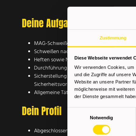
Deine Aufgaben
Zustimmung
MAG-Schweißen von Klein- und Serienteilen
Schweißen nach technischen Zeichnungen 
Diese Webseite verwendet 
Heften sowie Nachbearbeiten der geschweiß
Durchführung von Sicht- und Qualitätskont
Wir verwenden Cookies, um I
Sicherstellung der Einhaltung von Qualitäts
und die Zugriffe auf unsere 
Website an unsere Partner fü
Sicherheitsvorschriften
möglicherweise mit weiteren
Allgemeine Tätigkeiten im Schweißbereich
der Dienste gesammelt habe
Dein Profil
Einwilligungsauswahl
Notwendig
Abgeschlossene Ausbildung im Metallbereic