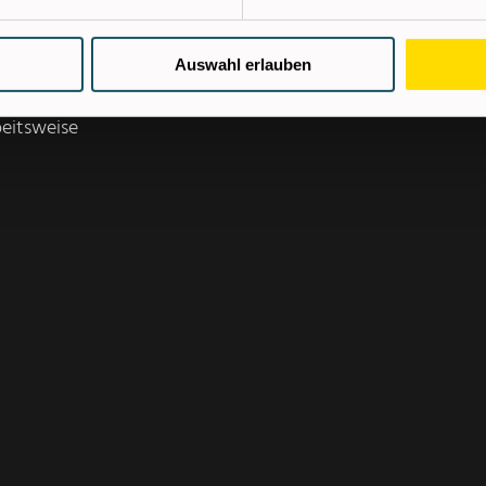
m Lesen von
Auswahl erlauben
beitsweise
ie uns Ihre
ewerbungsformular.