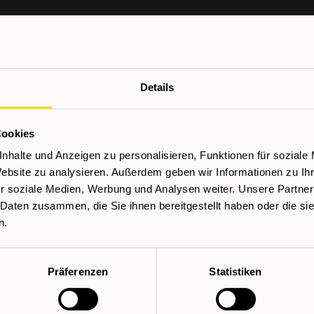
Wir bieten
Details
Kostenloser Kompet
und Arbeitsanweisungen
Sehr gute Aus- und 
Cookies
ten Bauteile
Top-Verdienstmöglich
rollen der Schweißnähte
Dauerstellen in ren
nhalte und Anzeigen zu personalisieren, Funktionen für soziale
- und
Übernahme
Website zu analysieren. Außerdem geben wir Informationen zu I
r soziale Medien, Werbung und Analysen weiter. Unsere Partner
 Daten zusammen, die Sie ihnen bereitgestellt haben oder die s
Verdienst
n.
ab € 2.400,00 netto / Mon
Präferenzen
Statistiken
Überzahlung je nach Erfa
h oder mehrjährige