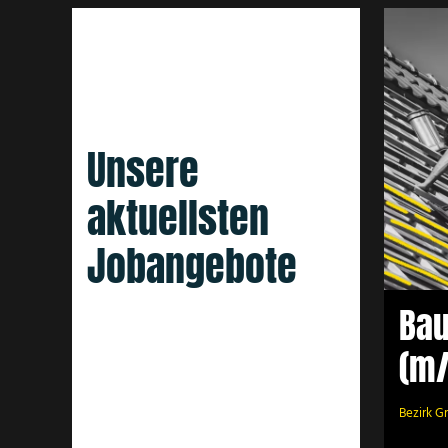
P
Bauhelfer (m/w/d)
Unsere
aktuellsten
Jobangebote
Bau
(m
Bezirk G