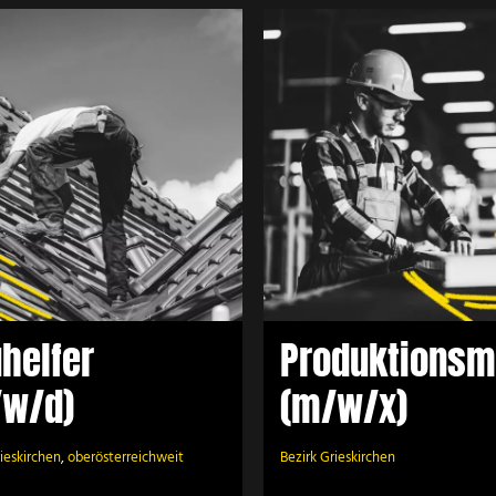
roduktionsmitarbeiter
Anlagenbedi
(m/w/x)
(m/w/d)
helfer
Produktionsmi
/w/d)
(m/w/x)
rieskirchen
,
oberösterreichweit
Bezirk Grieskirchen