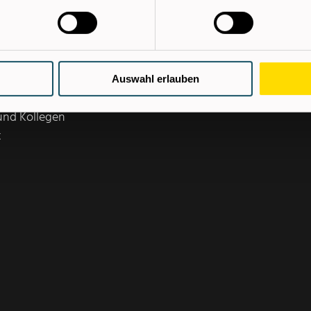
eur bzw. Installations-
gs- und
Auswahl erlauben
e
und Kollegen
t
ie uns Ihre
ewerbungsformular.