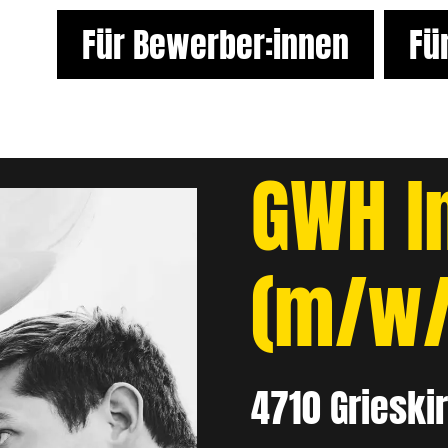
Für Bewerber:innen
Fü
GWH In
(m/w/
4710 Grieski