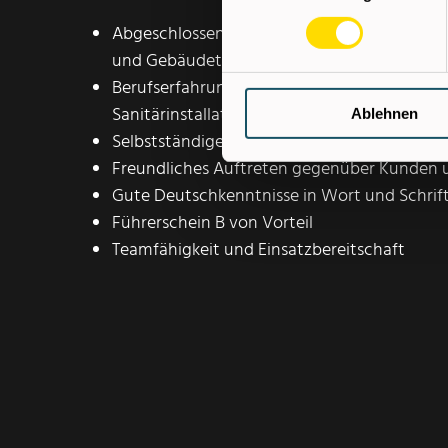
Abgeschlossene Ausbildung als GWH-Installat
und Gebäudetechniker
Berufserfahrung im Bereich Wasser-, Heizun
Sanitärinstallationen von Vorteil
Ablehnen
Selbstständige und zuverlässige Arbeitsweis
Freundliches Auftreten gegenüber Kunden 
Gute Deutschkenntnisse in Wort und Schrif
Führerschein B von Vorteil
Teamfähigkeit und Einsatzbereitschaft
Sie haben Interesse an diesem Job? Dann senden S
Bewerbungsunterlagen (inkl. Foto) über unser B