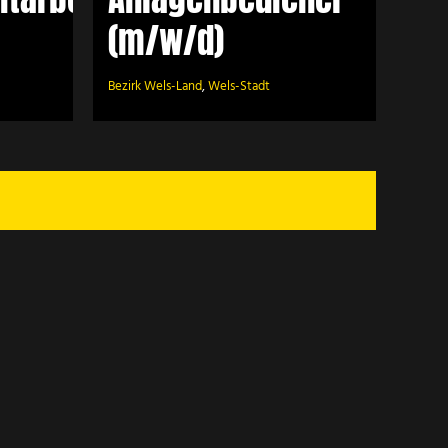
(m/w/d)
Bezirk Wels-Land
,
Wels-Stadt