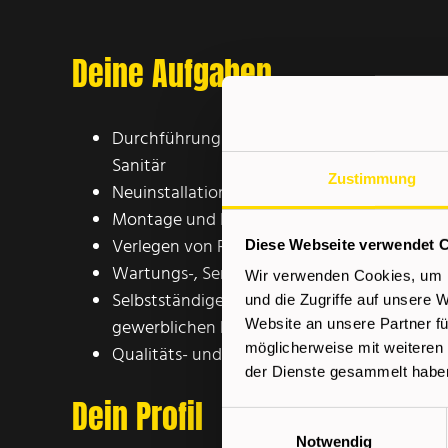
Deine Aufgaben
Durchführung von Hausinstallationen im Be
Sanitär
Zustimmung
Neuinstallationen sowie Umbau- und Sanie
Montage und Inbetriebnahme von Heizung
Verlegen von Rohrleitungen und Anschließe
Diese Webseite verwendet 
Wartungs-, Service- und Reparaturarbeiten
Wir verwenden Cookies, um I
Selbstständige Abwicklung von Baustellen i
und die Zugriffe auf unsere 
gewerblichen Bereich
Website an unsere Partner fü
möglicherweise mit weiteren
Qualitäts- und termingerechte Ausführung 
der Dienste gesammelt habe
Dein Profil
Einwilligungsauswahl
Notwendig