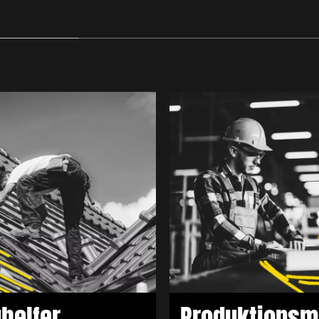
roduktionsmitarbeiter
Anlagenbedi
(m/w/x)
(m/w/d)
helfer
Produktionsmi