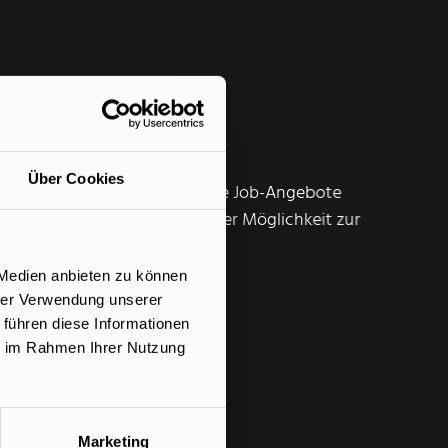
enzcheck
Weiterbildungsmöglichkeiten
Über Cookies
keiten durch individualisierte Job-Angebote
ommierten Unternehmen mit der Möglichkeit zur
 Medien anbieten zu können
hrer Verwendung unserer
 führen diese Informationen
ie im Rahmen Ihrer Nutzung
. KV.
hrung möglich.
Marketing