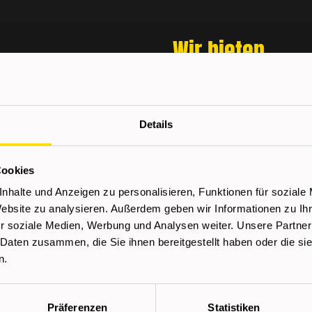
Wir bieten
reich Wasser, Heizung und
Kostenloser Kompet
Sehr gute Aus- und 
Details
rungsarbeiten
Top-Verdienstmöglich
sanlagen
Dauerstellen in ren
n von Sanitäranlagen
Übernahme
Cookies
nhalte und Anzeigen zu personalisieren, Funktionen für soziale
Verdienst
m privaten und
Website zu analysieren. Außerdem geben wir Informationen zu I
r soziale Medien, Werbung und Analysen weiter. Unsere Partner
 Daten zusammen, die Sie ihnen bereitgestellt haben oder die s
der Arbeiten
ab € 17,50 brutto/Stunde lt
n.
Überzahlung je nach Erfa
Präferenzen
Statistiken