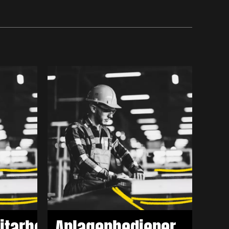
ener
tarbeiter
Anlagenbediener