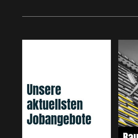
P
Bauhelfer (m/w/d)
Unsere
aktuellsten
Jobangebote
Bau