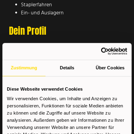
Staplerfahren
Ein- und Auslagern
Dein Profil
Staplerschein mit Praxis
Lagererfahrung unbedingt erforderlich
Keine gesundheitlichen oder körperlichen
Zustimmung
Details
Über Cookies
Einschränkungen
Diese Webseite verwendet Cookies
Wir bieten
Wir verwenden Cookies, um Inhalte und Anzeigen zu
personalisieren, Funktionen für soziale Medien anbieten
zu können und die Zugriffe auf unsere Website zu
Kostenloser Kompetenzcheck
analysieren. Außerdem geben wir Informationen zu Ihrer
Sehr gute Aus- und
Verwendung unserer Website an unsere Partner für
Weiterbildungsmöglichkeiten