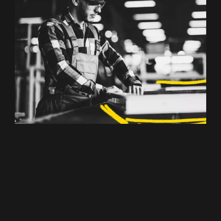
Anlagenbediener
(m/w/d)
Bezirk Wels-Land
,
Wels-Stadt