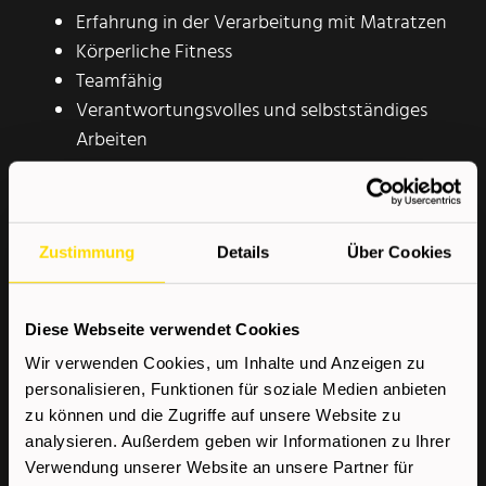
Erfahrung in der Verarbeitung mit Matratzen
Körperliche Fitness
Teamfähig
Verantwortungsvolles und selbstständiges
Arbeiten
Führerschein B + PKW zum Erreichen des
Arbeitsplatzes
Zustimmung
Details
Über Cookies
Wir bieten
Diese Webseite verwendet Cookies
Kostenloser Kompetenzcheck
Wir verwenden Cookies, um Inhalte und Anzeigen zu
Sehr gute Aus- und
personalisieren, Funktionen für soziale Medien anbieten
Weiterbildungsmöglichkeiten
zu können und die Zugriffe auf unsere Website zu
Top-Verdienstmöglichkeiten durch
analysieren. Außerdem geben wir Informationen zu Ihrer
individualisierte Job-Angebote
Verwendung unserer Website an unsere Partner für