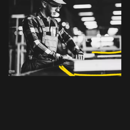
Anlagenbediener
(m/w/d)
Bezirk Wels-Land
,
Wels-Stadt