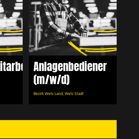
ener
tarbeiter
Anlagenbediener
(m/w/d)
Bezirk Wels-Land
,
Wels-Stadt