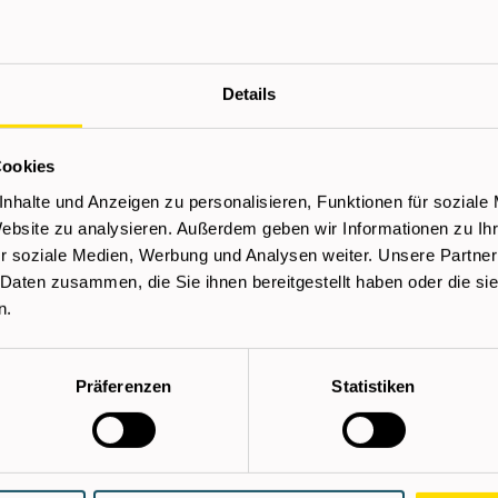
Wir bieten
Details
Kostenloser Kompet
on Metallteilen
Sehr gute Aus- und 
Cookies
onstätigkeiten
Top-Verdienstmöglich
nhalte und Anzeigen zu personalisieren, Funktionen für soziale
Dauerstellen in ren
Website zu analysieren. Außerdem geben wir Informationen zu I
Übernahme
r soziale Medien, Werbung und Analysen weiter. Unsere Partner
 Daten zusammen, die Sie ihnen bereitgestellt haben oder die s
Verdienst
n.
Präferenzen
Statistiken
h von Vorteil
ab € 17,38 brutto/Stunde zz
schaft
Überzahlung je nach Erfa