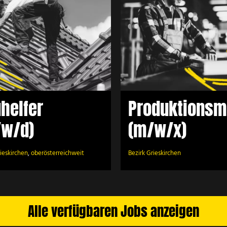
roduktionsmitarbeiter
Anlagenbedi
(m/w/x)
(m/w/d)
helfer
Produktionsmi
/w/d)
(m/w/x)
rieskirchen
,
oberösterreichweit
Bezirk Grieskirchen
Alle verfügbaren Jobs anzeigen