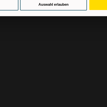
eitsalltag
Auswahl erlauben
 erforderlich
ie uns Ihre
ewerbungsformular.