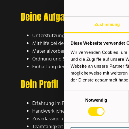
Deine Aufgaben
Zustimmung
Unterstützung der Metallfacharbeiter
Mithilfe bei der Bearbeitung und Montage v
Diese Webseite verwendet 
Materialvorbereitung und einfache Produkti
Wir verwenden Cookies, um I
Ordnung und Sauberkeit im Arbeitsbereich
und die Zugriffe auf unsere 
Einhaltung der Sicherheitsvorschriften
Website an unsere Partner fü
möglicherweise mit weiteren
Dein Profil
der Dienste gesammelt habe
Einwilligungsauswahl
Notwendig
Erfahrung im Produktions- oder Metallbereic
Handwerkliches Geschick und Einsatzbereit
Zuverlässige und sorgfältige Arbeitsweise
Teamfähigkeit