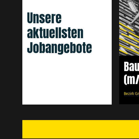
P
Bauhelfer (m/w/d)
Unsere
aktuellsten
Jobangebote
Bau
(m
Bezirk G