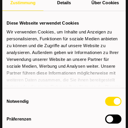
Zustimmung
Details
Über Cookies
Abgeschlossene Ausbildung als
Metzger/Fleischer von Vortiel oder
vergleichbare Qualifikation
Diese Webseite verwendet Cookies
Erfahrung in der Wurstherstellung von Vorteil
Wir verwenden Cookies, um Inhalte und Anzeigen zu
Selbstständige, sorgfältige und zuverlässige
personalisieren, Funktionen für soziale Medien anbieten
Arbeitsweise
zu können und die Zugriffe auf unsere Website zu
Teamfähigkeit und
analysieren. Außerdem geben wir Informationen zu Ihrer
Verantwortungsbewusstsein
Verwendung unserer Website an unsere Partner für
Hoher Qualitäts- und Hygienestandard
soziale Medien, Werbung und Analysen weiter. Unsere
Partner führen diese Informationen möglicherweise mit
Führerschein B + PKW zum Erreichen des
weiteren Daten zusammen, die Sie ihnen bereitgestellt
Arbeitsortes
haben oder die sie im Rahmen Ihrer Nutzung der Dienste
gesammelt haben.
Einwilligungsauswahl
Notwendig
Wir bieten
Präferenzen
Kostenloser Kompetenzcheck