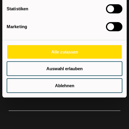
Sehr gute Aus- und
Weiterbildungsmöglichkeiten
Statistiken
Top-Verdienstmöglichkeiten durch
individualisierte Job-Angebote
Marketing
Dauerstellen in renommierten Unternehmen
mit der Möglichkeit zur Übernahme
Alle zulassen
Verdienst
Auswahl erlauben
ab € 2.300,00 netto/ Monat
Ablehnen
Überzahlung je nach Erfahrung möglich.