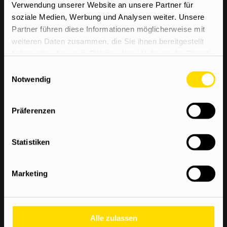
Verwendung unserer Website an unsere Partner für
Top-Verdienstmöglichkeiten durch
soziale Medien, Werbung und Analysen weiter. Unsere
individualisierte Job-Angebote
Partner führen diese Informationen möglicherweise mit
Dauerstellen in renommierten Unternehmen
weiteren Daten zusammen, die Sie ihnen bereitgestellt
mit der Möglichkeit zur Übernahme
haben oder die sie im Rahmen Ihrer Nutzung der Dienste
gesammelt haben.
Einwilligungsauswahl
Verdienst
Notwendig
ab € 16,50 brutto/Std. zzgl. Schichtzulage und SEG
Präferenzen
Überzahlung je nach Qualifikation und Erfahrung
Statistiken
möglich.
Marketing
Alle zulassen
Sie haben Interesse an diesem Job? Dann senden