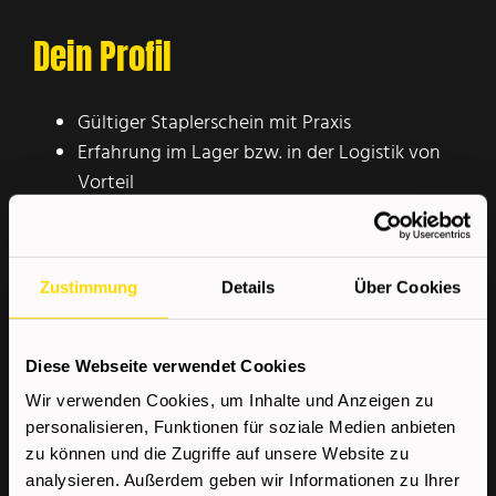
Dein Profil
Gültiger Staplerschein mit Praxis
Erfahrung im Lager bzw. in der Logistik von
Vorteil
Bereitschaft zur Arbeit im 3-Schichtbetrieb
Selbstständige und zuverlässige Arbeitsweise
Gute Deutschkenntnisse zur Verständigung
Zustimmung
Details
Über Cookies
im Betrieb
Diese Webseite verwendet Cookies
Wir bieten
Wir verwenden Cookies, um Inhalte und Anzeigen zu
personalisieren, Funktionen für soziale Medien anbieten
Sehr gute Aus- und
zu können und die Zugriffe auf unsere Website zu
analysieren. Außerdem geben wir Informationen zu Ihrer
Weiterbildungsmöglichkeiten